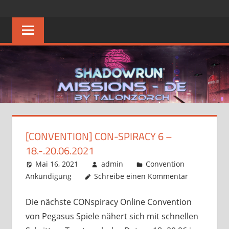
Zum
SHADOWRUN
Die
Inhalt
Heimat
springen
MISSIONS
des
Deutschen
–
Shadowrun
Missions
DE
FAQ
[CONVENTION] CON-SPIRACY 6 –
18.-.20.06.2021
Mai 16, 2021
admin
Convention
Ankündigung
Schreibe einen Kommentar
Die nächste CONspiracy Online Convention
von Pegasus Spiele nähert sich mit schnellen