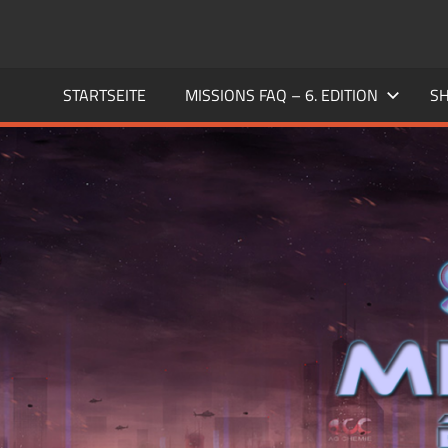
Zum
Inhalt
SHADOWRUN
Die
springen
Heimat
STARTSEITE
MISSIONS FAQ – 6. EDITION
SH
MISSIONS
des
Deutschen
–
Shadowrun
Missions
DE
FAQ