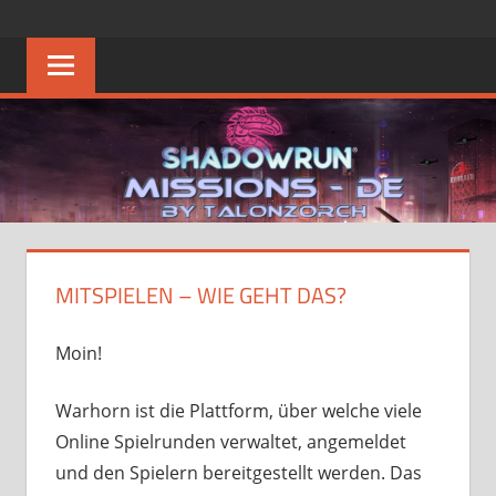
Zum
SHADOWRUN
Die
Inhalt
Heimat
springen
MISSIONS
des
Deutschen
–
Shadowrun
Missions
DE
FAQ
MITSPIELEN – WIE GEHT DAS?
Moin!
Warhorn ist die Plattform, über welche viele
Online Spielrunden verwaltet, angemeldet
und den Spielern bereitgestellt werden. Das