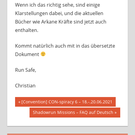
Wenn ich das richtig sehe, sind einige
Klarstellungen dabei, und die aktuellen
Bücher wie Arkane Kräfte sind jetzt auch
enthalten.
Kommt natürlich auch mit in das übersetzte
Dokument
Run Safe,
Christian
Beitragsnavigation
Vorheriger
[Convention] CON-spiracy 6 – 18.-.20.06.2021
Beitrag:
Nächster
Shadowrun Missions – FAQ auf Deutsch
Beitrag: