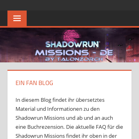
Zum
SHADOWRUN
Die
Inhalt
Heimat
springen
MISSIONS
des
Deutschen
–
Shadowrun
Missions
DE
FAQ
EIN FAN BLOG
In diesem Blog findet ihr übersetztes
Material und Informationen zu den
Shadowrun Missions und ab und an auch
eine Buchrezension. Die aktuelle FAQ für die
Shadowrun Missions findet ihr oben in der