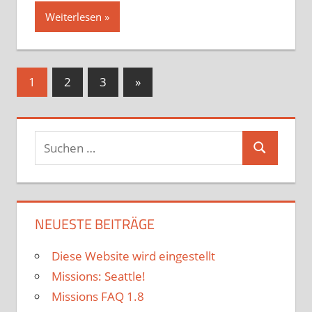
Weiterlesen
Seitennummerierung
Nächste
1
2
3
»
Beiträge
der
Beiträge
Suchen
Suchen
nach:
NEUESTE BEITRÄGE
Diese Website wird eingestellt
Missions: Seattle!
Missions FAQ 1.8