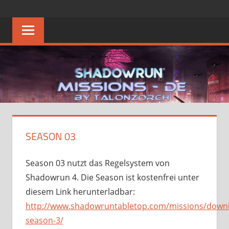
Zum
SHADOWRUN
Die
Inhalt
Heimat
springen
MISSIONS
des
Deutschen
–
Shadowrun
Missions
DE
FAQ
SEASON 03
Season 03 nutzt das Regelsystem von
Shadowrun 4. Die Season ist kostenfrei unter
diesem Link herunterladbar:
http://www.shadowruntabletop.com/missions/down
season-3/