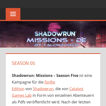
Zum
SHADOWRUN
Die
Inhalt
Heimat
springen
MISSIONS
des
Deutschen
–
Shadowrun
Missions
DE
FAQ
SEASON 05
Shadowrun: Missions – Season Five
ist eine
Kampagne für die
fünfte
Edition
von
Shadowrun
, die von
Catalyst
Games Lab
in Form von einzelnen Abenteuern
als Pdfs veröffentlicht wird. Nach der letzten