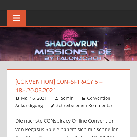
Zum
SHADOWRUN
Die
Inhalt
Heimat
springen
MISSIONS
des
Deutschen
–
Shadowrun
Missions
DE
FAQ
[CONVENTION] CON-SPIRACY 6 –
18.-.20.06.2021
Mai 16, 2021
admin
Convention
Ankündigung
Schreibe einen Kommentar
Die nächste CONspiracy Online Convention
von Pegasus Spiele nähert sich mit schnellen